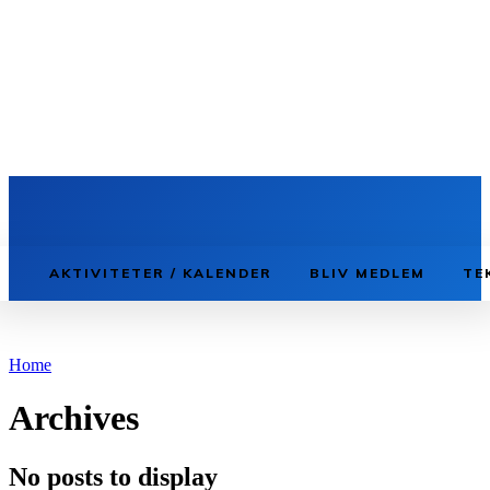
TECH
GRUPPEN
AKTIVITETER / KALENDER
BLIV MEDLEM
TE
Home
Archives
No posts to display