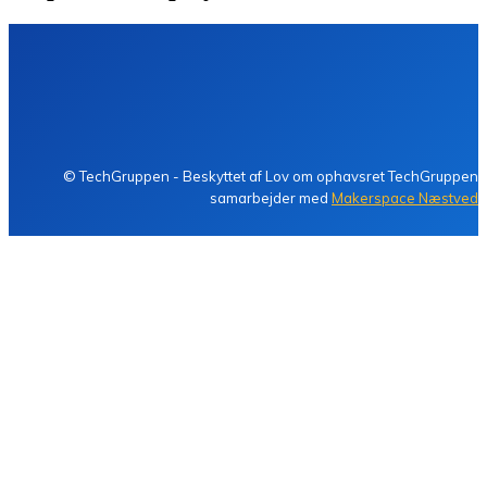
Kontakt TechGruppen
Cookiepolitik (EU)
TECH
GRUPPEN
© TechGruppen - Beskyttet af Lov om ophavsret TechGruppen
samarbejder med
Makerspace Næstved