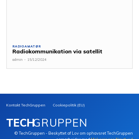
RADIOAMATØR
Radiokommunikation via satellit
admin
-
15/12/2024
Kontakt TechGruppen
Cookiepolitik (EU)
TECH
GRUPPEN
© TechGruppen - Beskyttet af Lov om ophavsret TechGruppen