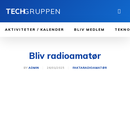
TECH
GRUPPEN
AKTIVITETER / KALENDER
BLIV MEDLEM
TEKNO
Bliv radioamatør
26/01/2025
BY
ADMIN
FAKTA
RADIOAMATØR