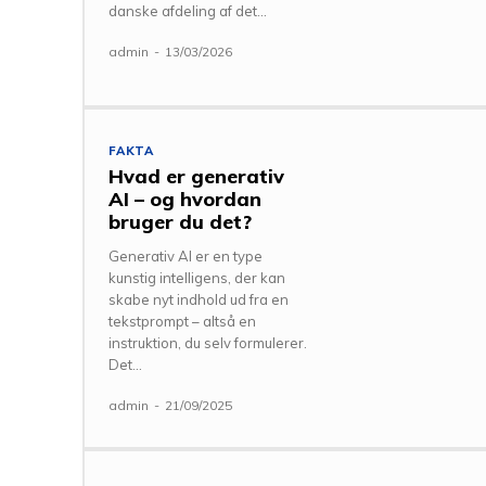
danske afdeling af det...
admin
-
13/03/2026
FAKTA
Hvad er generativ
AI – og hvordan
bruger du det?
Generativ AI er en type
kunstig intelligens, der kan
skabe nyt indhold ud fra en
tekstprompt – altså en
instruktion, du selv formulerer.
Det...
admin
-
21/09/2025