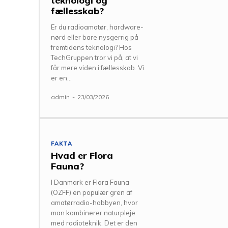
teknologi og
fællesskab?
Er du radioamatør, hardware-
nørd eller bare nysgerrig på
fremtidens teknologi? Hos
TechGruppen tror vi på, at vi
får mere viden i fællesskab. Vi
er en...
admin
-
23/03/2026
FAKTA
Hvad er Flora
Fauna?
I Danmark er Flora Fauna
(OZFF) en populær gren af
amatørradio-hobbyen, hvor
man kombinerer naturpleje
med radioteknik. Det er den