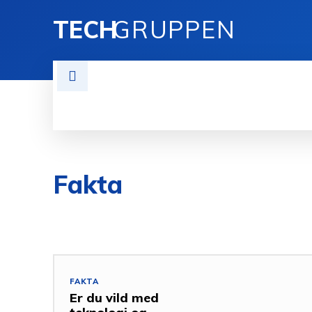
TECH
GRUPPEN
AKTIVITETER / KALENDER
BLIV M
Fakta
ANTENNE
CB RADIO
EVENTS
KODE
NYHEDE
FAKTA
Er du vild med