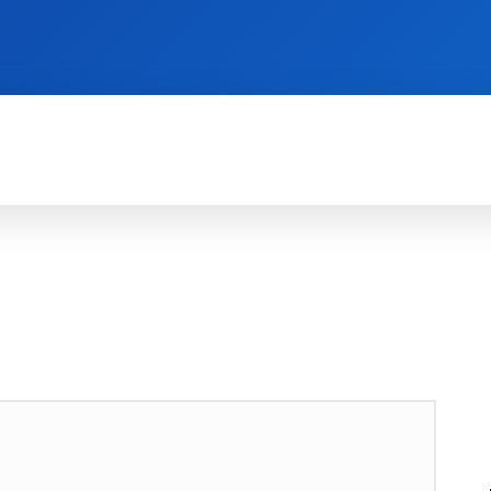
EDLEM
TEKNOLOGI ER SJOVERE I FÆLLESSKAB
R
RADIOAMATØR
RADIOKOMMUNIKATION
TECH
TIDLIGER