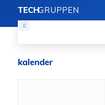
TECH
GRUPPEN
AKTIVITETER / KALENDER
BLIV M
kalender