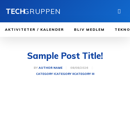
TECH
GRUPPEN
AKTIVITETER / KALENDER
BLIV MEDLEM
TEKNO
Sample Post Title!
08/08/2026
BY
AUTHOR NAME
CATEGORY I
CATEGORY II
CATEGORY III