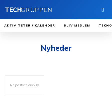
TECH
GRUPPEN
AKTIVITETER / KALENDER
BLIV MEDLEM
TEKNO
Nyheder
ANTENNE
CB RADIO
EVENTS
FAKTA
KODE
RADIOAMATØR
No posts to display