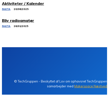
Aktiviteter / Kalender
FAKTA
20/08/2025
Bliv radioamatør
FAKTA
26/01/2025
Kontakt TechGruppen
Cookiepolitik (EU)
TECH
GRUPPEN
© TechGruppen - Beskyttet af Lov om ophavsret TechGruppen
samarbejder med
Makerspace Næstved